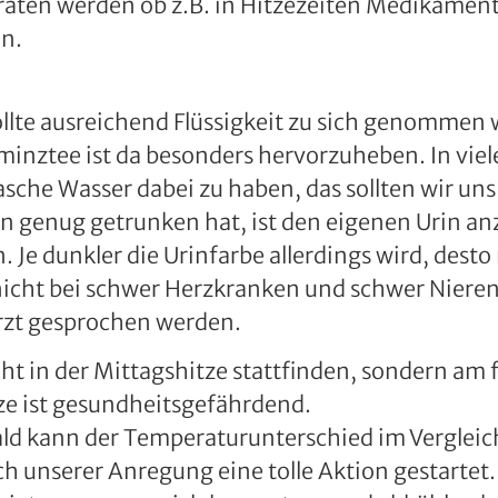
raten werden ob z.B. in Hitzezeiten Medikamen
en.
 sollte ausreichend Flüssigkeit zu sich genommen
inztee ist da besonders hervorzuheben. In vielen
lasche Wasser dabei zu haben, das sollten wir un
an genug getrunken hat, ist den eigenen Urin an
n. Je dunkler die Urinfarbe allerdings wird, de
s nicht bei schwer Herzkranken und schwer Niere
zt gesprochen werden.
nicht in der Mittagshitze stattfinden, sondern a
ze ist gesundheitsgefährdend.
ald kann der Temperaturunterschied im Vergleich
ch unserer Anregung eine tolle Aktion gestartet.