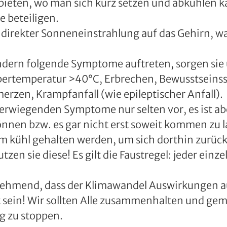
nbieten, wo man sich kurz setzen und abkühlen k
e beteiligen.
direkter Sonneneinstrahlung auf das Gehirn, wa
indern folgende Symptome auftreten, sorgen sie
rpertemperatur >40°C, Erbrechen, Bewusstseinsst
erzen, Krampfanfall (wie epileptischer Anfall).
rwiegenden Symptome nur selten vor, es ist abe
̈nnen bzw. es gar nicht erst soweit kommen zu l
m kühl gehalten werden, um sich dorthin zurüc
zen sie diese! Es gilt die Faustregel: jeder ein
unehmend, dass der Klimawandel Auswirkungen a
ut sein! Wir sollten Alle zusammenhalten und g
g zu stoppen.